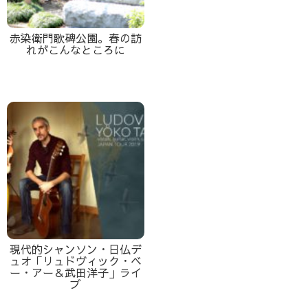
赤染衛門歌碑公園。春の訪
れがこんなところに
現代的シャンソン・日仏デ
ュオ「リュドヴィック・ベ
ー・アー＆武田洋子」ライ
ブ