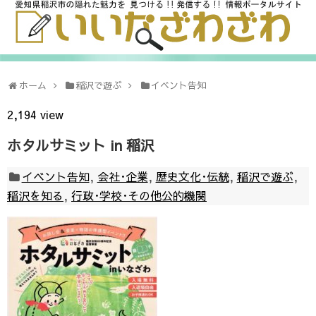
ホーム
稲沢で遊ぶ
イベント告知
2,194 view
ホタルサミット in 稲沢
イベント告知
,
会社･企業
,
歴史文化･伝統
,
稲沢で遊ぶ
,
稲沢を知る
,
行政･学校･その他公的機関