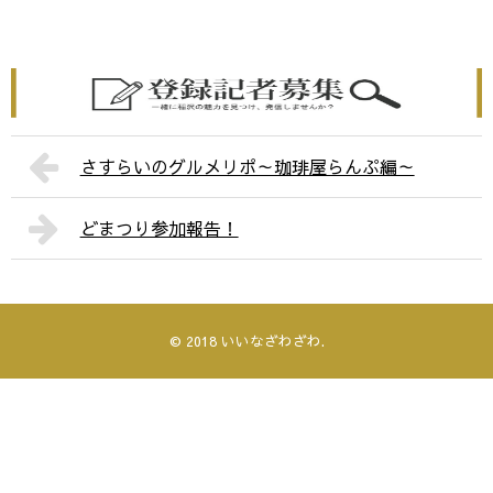
さすらいのグルメリポ～珈琲屋らんぷ編～
どまつり参加報告！
© 2018
いいなざわざわ
.