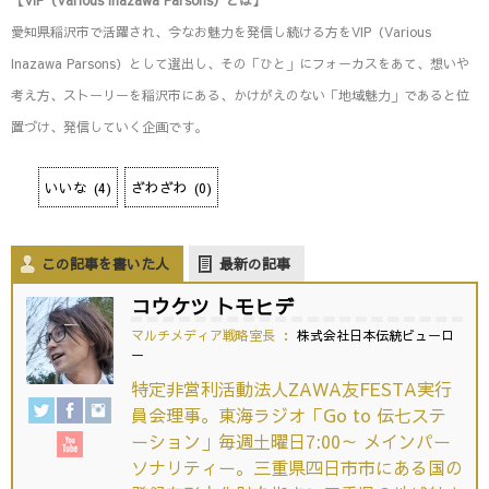
愛知県稲沢市で活躍され、今なお魅力を発信し続ける方をVIP（Various
Inazawa Parsons）として選出し、その「ひと」にフォーカスをあて、想いや
考え方、ストーリーを稲沢市にある、かけがえのない「地域魅力」であると位
置づけ、発信していく企画です。
いいな
(
4
)
ざわざわ
(
0
)
この記事を書いた人
最新の記事
コウケツ トモヒデ
マルチメディア戦略室長
：
株式会社日本伝統ビューロ
ー
特定非営利活動法人ZAWA友FESTA実行
員会理事。東海ラジオ「Go to 伝七ステ
ーション」毎週土曜日7:00～ メインパー
ソナリティー。三重県四日市市にある国の