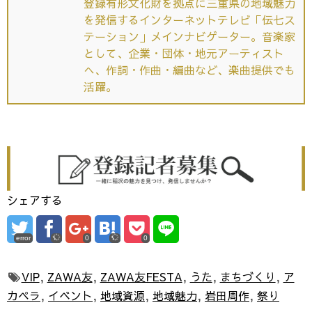
登録有形文化財を拠点に三重県の地域魅力
を発信するインターネットテレビ「伝七ス
テーション」メインナビゲーター。音楽家
として、企業・団体・地元アーティスト
へ、作詞・作曲・編曲など、楽曲提供でも
活躍。
シェアする
error
0
0
VIP
,
ZAWA友
,
ZAWA友FESTA
,
うた
,
まちづくり
,
ア
カペラ
,
イベント
,
地域資源
,
地域魅力
,
岩田周作
,
祭り