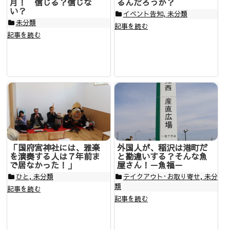
月！ 信じる？信じな
るんだろうか？
い？
イベント告知
,
未分類
未分類
記事を読む
記事を読む
「国府宮神社には、雅楽
外国人が、稲沢は港町だ
を演奏する人は７年前ま
と勘違いする？そんな魚
で居なかった！」
屋さん！－魚福－
ひと
,
未分類
テイクアウト･お取り寄せ
,
未分
類
記事を読む
記事を読む