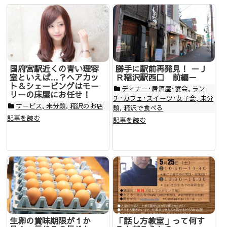
国府宮駅近くの青い理容
勝手に駅前再発見！ －Ｊ
室といえば…？ヘアカッ
Ｒ稲沢駅西口 前編－
ト＆シェービングはモー
ディナー･居酒屋･宴会
,
ラン
リーの床屋にお任せ！
チ･カフェ･スイーツ･女子会
,
未分
サービス
,
未分類
,
稲沢のお店
類
,
稲沢で食べる
記事を読む
記事を読む
生卵の賞味期限が１か
「話し方教室」って何す