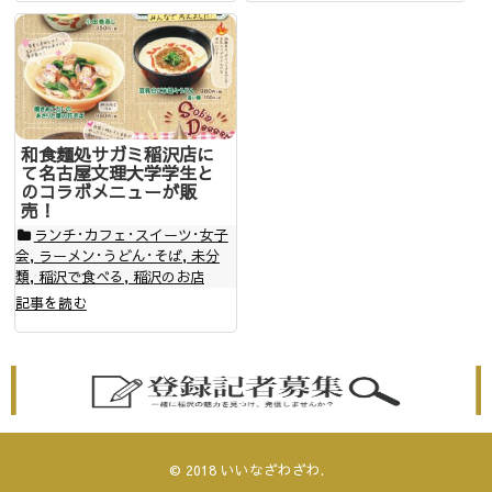
和食麺処サガミ稲沢店に
て名古屋文理大学学生と
のコラボメニューが販
売！
ランチ･カフェ･スイーツ･女子
会
,
ラーメン･うどん･そば
,
未分
類
,
稲沢で食べる
,
稲沢のお店
記事を読む
© 2018
いいなざわざわ
.