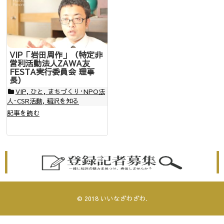
VIP「岩田周作」（特定非
営利活動法人ZAWA友
FESTA実行委員会 理事
長）
VIP
,
ひと
,
まちづくり･NPO法
人･CSR活動
,
稲沢を知る
記事を読む
© 2018
いいなざわざわ
.