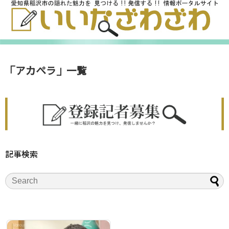
「
アカペラ
」
一覧
記事検索