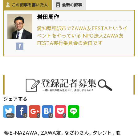
この記事を書いた人
最新の記事
岩田周作
愛知県稲沢市でZAWA友FESTAというイ
ベントをやっている NPO法人ZAWA友
FESTA実行委員会の岩田です
シェアする
error
0
0
E-NAZAWA
,
ZAWA友
,
なざわさん
,
タレント
,
歌