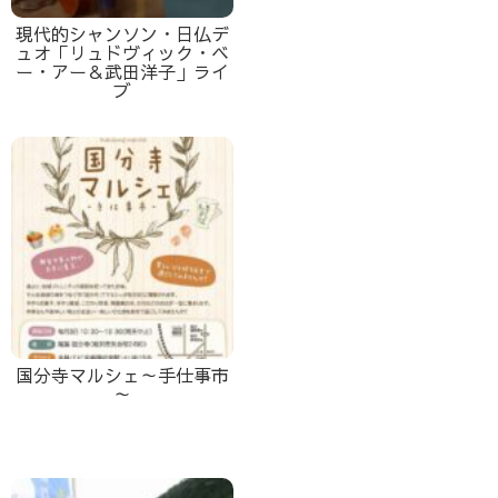
現代的シャンソン・日仏デ
ュオ「リュドヴィック・ベ
ー・アー＆武田洋子」ライ
ブ
国分寺マルシェ～手仕事市
～