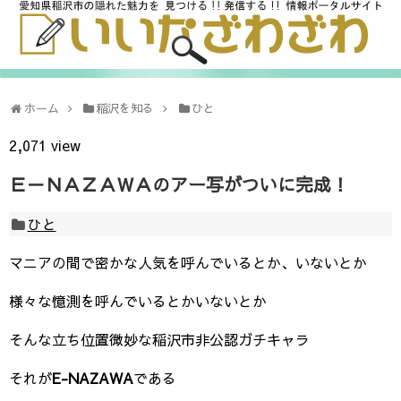
ホーム
稲沢を知る
ひと
2,071 view
Ｅ－ＮＡＺＡＷＡのアー写がついに完成！
ひと
マニアの間で密かな人気を呼んでいるとか、いないとか
様々な憶測を呼んでいるとかいないとか
そんな立ち位置微妙な稲沢市非公認ガチキャラ
それが
E-NAZAWA
である